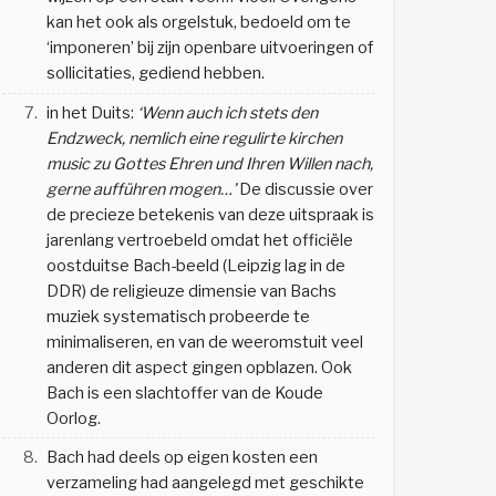
kan het ook als orgelstuk, bedoeld om te
‘imponeren’ bij zijn openbare uitvoeringen of
sollicitaties, gediend hebben.
7.
in het Duits:
‘Wenn auch ich stets den
Endzweck, nemlich eine regulirte kirchen
music zu Gottes Ehren und Ihren Willen nach,
gerne aufführen mogen…’
De discussie over
de precieze betekenis van deze uitspraak is
jarenlang vertroebeld omdat het officiële
oostduitse Bach-beeld (Leipzig lag in de
DDR) de religieuze dimensie van Bachs
muziek systematisch probeerde te
minimaliseren, en van de weeromstuit veel
anderen dit aspect gingen opblazen. Ook
Bach is een slachtoffer van de Koude
Oorlog.
8.
Bach had deels op eigen kosten een
verzameling had aangelegd met geschikte