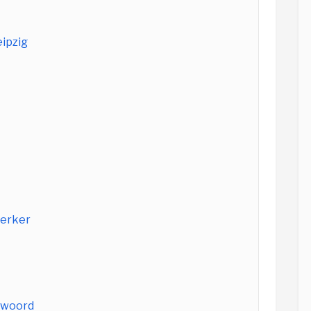
eipzig
werker
t woord