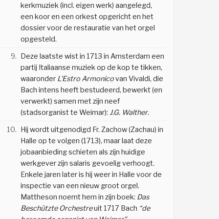
kerkmuziek (incl. eigen werk) aangelegd,
een koor en een orkest opgericht en het
dossier voor de restauratie van het orgel
opgesteld.
9.
Deze laatste wist in 1713 in Amsterdam een
partij Italiaanse muziek op de kop te tikken,
waaronder
L’Estro Armonico
van Vivaldi, die
Bach intens heeft bestudeerd, bewerkt (en
verwerkt) samen met zijn neef
(stadsorganist te Weimar):
J.G. Walther
.
10.
Hij wordt uitgenodigd Fr. Zachow (Zachau) in
Halle op te volgen (1713), maar laat deze
jobaanbieding schieten als zijn huidige
werkgever zijn salaris gevoelig verhoogt.
Enkele jaren later is hij weer in Halle voor de
inspectie van een nieuw groot orgel.
Mattheson noemt hem in zijn boek:
Das
Beschützte Orchestre
uit 1717 Bach
“de