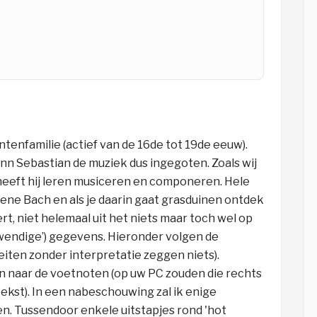
tenfamilie (actief van de 16de tot 19de eeuw).
nn Sebastian de muziek dus ingegoten. Zoals wij
 heeft hij leren musiceren en componeren. Hele
 ene Bach en als je daarin gaat grasduinen ontdek
ert, niet helemaal uit het niets maar toch wel op
itwendige’) gegevens. Hieronder volgen de
eiten zonder interpretatie zeggen niets).
n naar de voetnoten (op uw PC zouden die rechts
ekst). In een nabeschouwing zal ik enige
en. Tussendoor enkele uitstapjes rond 'hot