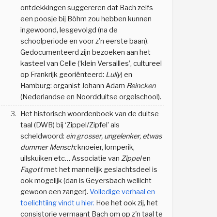
ontdekkingen suggereren dat Bach zelfs
een poosje bij Böhm zou hebben kunnen
ingewoond, lesgevolgd (na de
schoolperiode en voor z’n eerste baan).
Gedocumenteerd zijn bezoeken aan het
kasteel van Celle (‘klein Versailles’, cultureel
op Frankrijk georiënteerd:
Lully
) en
Hamburg: organist Johann Adam
Reincken
(Nederlandse en Noordduitse orgelschool).
3.
Het historisch woordenboek van de duitse
taal (DWB) bij ‘Zippel/Zipfel’ als
scheldwoord:
ein grosser, ungelenker, etwas
dummer Mensch
:
knoeier, lomperik,
uilskuiken etc… Associatie
van
Zippel
en
Fagott
met
het mannelijk geslachtsdeel is
ook
mogelijk
(dan is Geyersbach wellicht
gewoon een zanger
).
Volledige verhaal en
toelichtiing vindt u hier.
Hoe
het
ook zij, het
consistorie vermaant Bach om op z'n taal te