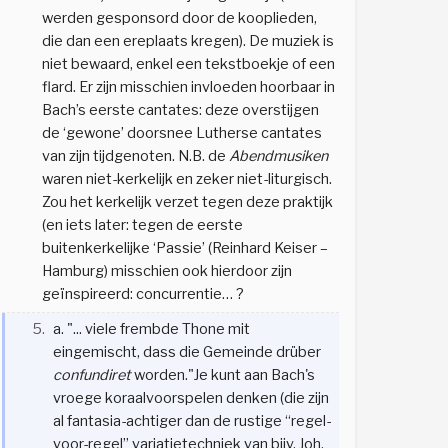
werden gesponsord door de kooplieden,
die dan een ereplaats kregen). De muziek is
niet bewaard, enkel een tekstboekje of een
flard. Er zijn misschien invloeden hoorbaar in
Bach’s eerste cantates: deze overstijgen
de ‘gewone’ doorsnee Lutherse cantates
van zijn tijdgenoten. N.B. de
A
bendmusiken
waren niet-kerkelijk en zeker niet-liturgisch.
Zou het kerkelijk verzet tegen deze praktijk
(en iets later: tegen de eerste
buitenkerkelijke ‘Passie’ (Reinhard Keiser –
Hamburg) misschien ook hierdoor zijn
geïnspireerd: concurrentie… ?
5.
a. "... viele frembde Thone mit
eingemischt, dass die Gemeinde drüber
confundiret
worden."Je kunt aan Bach's
vroege koraalvoorspelen denken (die zijn
al fantasia-achtiger dan de rustige “regel-
voor-regel” variatietechniek van bijv. Joh.