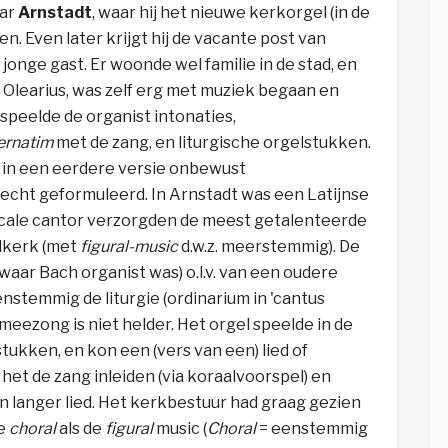
aar
Arnstadt
, waar hij het nieuwe kerkorgel (in de
n. Even later krijgt hij de vacante post van
jonge gast. Er woonde wel familie in de stad, en
 Olearius, was zelf erg met muziek begaan en
 speelde de organist intonaties,
ternatim
met de zang, en liturgische orgelstukken.
k in een eerdere versie onbewust
 slecht geformuleerd. In Arnstadt was een Latijnse
locale cantor verzorgden de meest getalenteerde
fdkerk (met
figural-music
d.w.z. meerstemmig). De
waar Bach organist was) o.l.v. van een oudere
enstemmig de liturgie (ordinarium in 'cantus
 meezong is niet helder.
Het orgel speelde in de
stukken, en kon een (vers van een) lied of
 het
de zang in
leiden
(via koraalvoorspel) en
 langer lied.
Het kerkbestuur had graag gezien
de
choral
als de
figural
music (
Choral
= eenstemmig