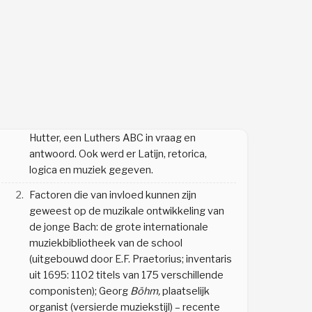
Voetnoten
1.
Naast de bijbel werd er les gegeven uit het
Compendium locorum theologicorum
van
Hutter, een Luthers ABC in vraag en
antwoord. Ook werd er Latijn, retorica,
logica en muziek gegeven.
2.
Factoren die van invloed kunnen zijn
geweest op de muzikale ontwikkeling van
de jonge Bach: de grote internationale
muziekbibliotheek van de school
(uitgebouwd door E.F. Praetorius; inventaris
uit 1695: 1102 titels van 175 verschillende
componisten); Georg
Böhm,
plaatselijk
organist (versierde muziekstijl) – recente