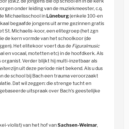
r (d.w.z. de jongens die op school en in de kerk
orgen onder leiding van de muziekmeester, c.q.
 de Michaelisschool in
Lüneburg
(enkele 100-en
kaal begaafde jongens uit arme gezinnen gratis
t St. Michaelis-koor, een elitegroep (het zgn
 die de kern vormde van het schoolkoor (de
gen). Het elitekoor voert dus de
Figuralmusic
 en vocaal, motetten etc) in de hoofdkerk. Als
organist. Verder blijkt hij multi-inzetbaar als
eiten
zijn uit deze periode niet bekend. Als u dus
 aan de school bij Bach een trauma veroorzaakt
ulatie. Dat wil zeggen: die strenge tucht en
op gebaseerde uitspraak over Bach's geestelijke
akei-violist) van het hof van
Sachsen-Weimar
,