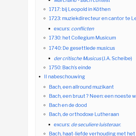
Marchand - Bach contest
1717: bij Leopold in Köthen
1723: muziekdirecteur en cantor te L
excurs:
conflicten
1730: het Collegium Musicum
1740: De gesettlede musicus
der critische Musicus
(J.A. Scheibe)
1750: Bach’s einde
II nabeschouwing
Bach, een allround muzikant
Bach, een bruut ? Neen: een noeste 
Bach en de dood
Bach, de orthodoxe Lutheraan
excurs:
de seculiere luisteraar.
Bach, haat-liefde verhouding met he