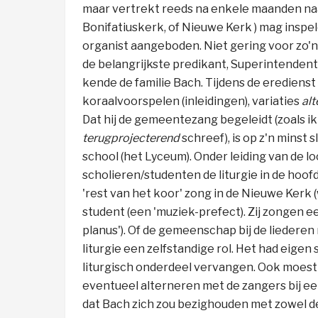
maar vertrekt reeds na enkele maanden n
Bonifatiuskerk, of Nieuwe Kerk ) mag inspele
organist aangeboden. Niet gering voor zo'n 
de belangrijkste predikant, Superintendent
kende de familie Bach. Tijdens de eredienst
koraalvoorspelen (inleidingen), variaties
al
Dat hij de gemeentezang begeleidt (zoals i
terugprojecterend
schreef), is op z'n minst
school (het Lyceum). Onder leiding van de 
scholieren/studenten
de liturgie in de hoo
'rest van het
koor' zong in de Nieuwe Kerk (
student (een 'muziek-prefect). Zij zongen e
planus'). Of de gemeenschap bij de liederen
liturgie
een
zelfstandig
e rol. Het had eigen 
liturgisch onderdeel vervangen. Ook moest
eventueel
alterneren met de zangers bij een
dat Bach
zich zou bezighouden met
zowel 