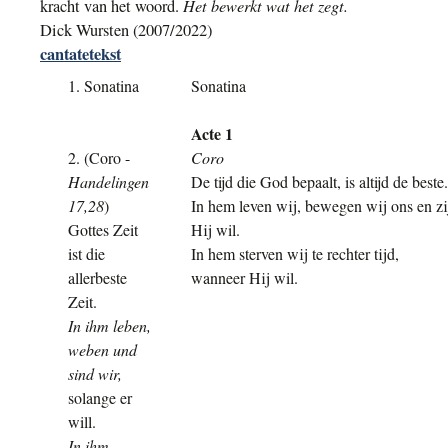
Het bewerkt wat het zegt
.
kracht van het woord.
Dick Wursten (2007/2022)
cantatetekst
1. Sonatina
Sonatina
Acte 1
2. (Coro
-
Coro
Handelingen
De tijd die
God
bepaalt, is altijd de beste
.
17,28
)
In hem leven wij, bewegen wij ons en zi
Gottes Zeit
Hij wil.
ist die
In hem sterven wij te rechter tijd,
allerbeste
wanneer Hij wil.
Zeit.
In ihm leben,
weben und
sind wir,
solange er
will.
In ihm