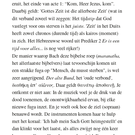
eruit, het
eind
e
van acte 1: “Kom, Heer Jezus, kom”
.
Daarbij geldt: 'Gottes Zeit ist die allerbeste Zeit' (wat in
stip
dit verband zoveel wil zeggen: Het tijd
dat God
juiste.
vastlegt voor ons sterven is het
'Zeit' in het Duits
heeft zowel chronos (durende tijd) als kairos (moment)
Er is een
in zich. Het Hebreeuwse woord uit Prediker 2
tijd voor alles...
is nog veel rijker!)
maranatha
,
De manier waarop Bach deze bijbelse roep (
het allerlaatste bijbelvers
) laat tevoorschijn komen uit
een strakke fuga op "Mensch, du musst sterben"
,
is wel
Der alte Bund
zeer aangrijpend.
, het 'oude verbond',
διαθήκη ἀπ’ αἰῶνος. Daar geldt θανάτῳ ἀποθανῇ. Je
ontkomt er niet aan: In de muziek
voel
je de druk van de
dood toenemen, de onontwijkbaarheid ervan, bij elke
nieuwe fuga inzet. En je voelt ook
hoe
de ziel (sopraan)
benauwd wordt. De instrumenten komen haar te hulp
met het koraal: 'Ich hab mein Sach Gott heimgestellt' en
dan klinkt voor het laatst, als alles zwijgt nog één keer