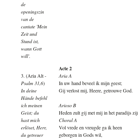
de
openingszin
van de
cantate 'Mein
Zeit und
Stund ist,
wann Gott
will'
.
Acte 2
3. (Aria Alt
-
Aria A
Psalm 31,6
)
In uw hand beveel ik mijn geest;
In deine
Gij verlost mij, Heere, getrouwe God.
Hände befehl
ich meinen
Arioso B
Geist; du
Heden zult gij met mij in het paradijs zij
hast mich
C
horal A
erlöset, Herr,
Vol vrede en vreugde ga ik heen
du getreuer
geborgen in Gods wil,