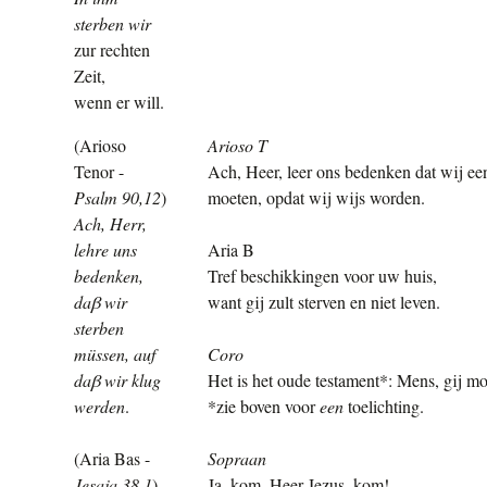
sterben wir
zur rechten
Zeit,
wenn er will.
(Arioso
Arioso T
Tenor
-
Ach, Heer, leer ons bedenken dat wij ee
Psalm 90,12
)
moeten, opdat wij wijs worden.
Ach, Herr,
lehre uns
Aria B
bedenken,
Tref beschikkingen voor uw huis,
daβ wir
want gij zult sterven en niet leven.
sterben
müssen, auf
Coro
daβ wir klug
Het is het oude
testament*:
Mens, gij mo
werden
.
*zie boven voor
een
toelichting.
(Aria Bas
-
Sopraan
Jesaja 38,1
)
Ja, kom, Heer Jezus, kom!