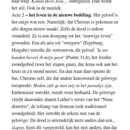
Komm Herr Jesu ...
haar roep:
onbegeleid. Dan wordt
het stil. Ook in de muziek.
het leven in de nieuwe bedéling
Acte 2 =
:
Het geloof is
het enige wat rest. Namelijk: dat
Christus is gekomen en
alle dingen nieuw
maakt. Z
elfs de dood is erdoor
veranderd. Ze is
een doorgang tot het
“
eeuwige
leven”
geworden. Een alt-aria vol "overgave" (Ergebung,
'In uw
Hingabe) vertolkt
dit vertrouwen, dit geloof:
handen beveel ik mijn geest'
(Psalm 31,6), het Joodse
avondgebed (voor het slapen gaan), dat
Jezus
ook aan het
kruis in z'n mond neemt. En dan staat daar opeens de
bas
, Christus zelf, die dat
andere kruiswoord
de gelovige
Heden zult ge met mij in het paradijs zijn.
toespreekt:
E
nthousiast
vertolkt, steeds weer herhaald
.
De gelovige
vlecht daaronder, daarin
Luther’s versie van het “Nunc
dimittis”, de lofzang van Simeon
(ook
traditioneel
avondgebed
). Het ver
tolkt
de zekere rust van de
gelovige
:
De dood is uiteindelijk niet
s anders dan
een...
slapen
. Eens dit vastgesteld, kan het niet anders, dan dat