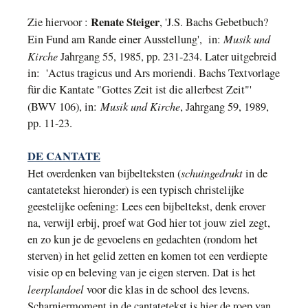
Renate Steiger
Zie hiervoor :
,
'J.S. Bachs Gebetbuch?
Musik und
Ein Fund am Rande einer Ausstellung', in:
Kirche
Jahrgang 55, 1985, pp. 231-234. Later uitgebreid
in: 'Actus tragicus und Ars moriendi. Bachs Textvorlage
für die Kantate "Gottes Zeit ist die allerbest Zeit"'
Musik und Kirche
(BWV 106), in:
, Jahrgang 59, 1989,
pp. 11-23.
DE CANTATE
schuingedrukt
Het overdenken van
bijbelteksten (
in de
cantatetekst hieronder
)
is een
typisch christelijke
geestelijke
oefening
: Lees een bijbeltekst, denk erover
na, verwijl erbij, proef wat God hier tot jouw ziel zegt,
en zo kun je de
gevoelens en gedachten (rondom het
sterven) in
het
gelid
zetten en komen tot
een verdiepte
visie op en beleving van
je eigen sterven
.
Dat is het
leerplandoel
voor die klas in de school des levens.
Scharniermoment
in de cantatetekst is hier
de roep van