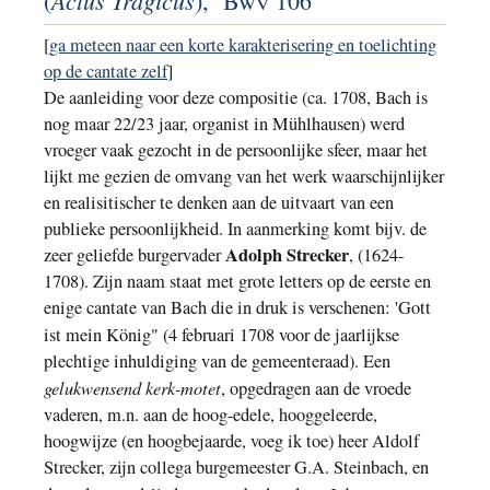
(
),
Bwv 106
[
ga meteen naar een korte karakterisering en toelichting
op de cantate zelf
]
De aanleiding voor deze compositie (ca. 1708, Bach is
nog maar 22/23 jaar, organist in Mühlhausen) werd
vroeger vaak gezocht in de persoonlijke sfeer, maar het
lijkt me gezien de omvang van het werk waarschijnlijker
en realisitischer te denken aan de uitvaart van een
publieke persoonlijkheid. In aanmerking komt bijv. de
Adolph Strecker
zeer geliefde burgervader
, (1624-
1708). Zijn naam staat met grote letters op de eerste en
enige cantate van Bach die in druk is verschenen: 'Gott
ist mein König" (4 februari 1708
voor de jaarlijkse
plechtige inhuldiging van de gemeenteraad). Een
gelukwensend kerk-motet
, opgedragen aan de vroede
vaderen, m.n. aan de hoog-edele, hooggeleerde,
hoogwijze (en hoogbejaarde, voeg ik toe) heer Aldolf
Strecker, zijn collega burgemeester G.A. Steinbach, en