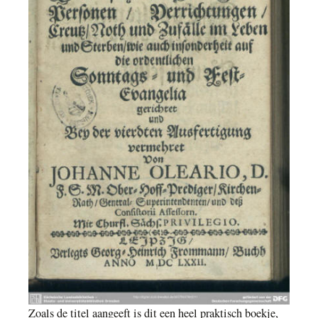
Zoals de titel aangeeft
is dit
een heel praktisch boek
je,