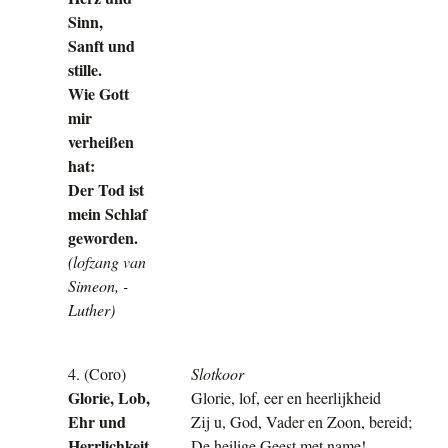
Sinn,
Sanft und
stille.
Wie Gott
mir
verheißen
hat:
Der Tod ist
mein Schlaf
geworden.
(lofzang van
Simeon, -
Luther)
4. (Coro)
Slotkoor
Glorie, Lob,
Glorie, lof, eer en heerlijkheid
Ehr und
Zij u, God, Vader en Zoon, bereid;
Herrlichkeit
De heilige Geest met name!