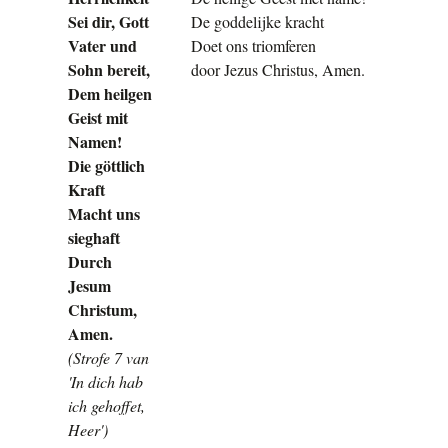
Sei dir, Gott
De g
oddelijke kracht
Vater und
Doe
t
ons triomferen
Sohn bereit,
door Jezus Christus, Amen.
Dem heilgen
Geist mit
Namen!
Die göttlich
Kraft
Mach
t
uns
sieghaft
Durch
Jesum
Christum,
Amen.
(Strofe 7 van
'In dich hab
ich gehoffet,
Heer')