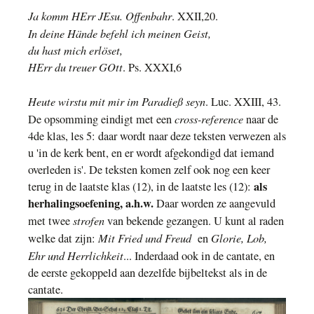
Ja komm HErr JEsu. Offenbahr
. XXII,20.
In deine Hände befehl ich meinen Geist,
du hast mich erlöset,
HErr du treuer GOtt
. Ps. XXXI,6
Heute wirstu mit mir im Paradieß seyn
. Luc. XXIII, 43.
cross-reference
De opsomming eindigt met een
naar de
4de klas, les 5: daar wordt naar deze teksten verwezen als
u 'in de kerk bent, en er wordt afgekondigd dat iemand
overleden is'. De teksten komen zelf ook nog een keer
als
terug in de laatste klas (12), in de laatste les (12):
herhalingsoefening, a.h.w.
Daar worden ze aangevuld
strofen
met twee
van bekende gezangen. U kunt al raden
Mit Fried und Freud
Glorie, Lob,
welke dat zijn:
en
Ehr und Herrlichkeit
... Inderdaad ook in de cantate, en
de eerste gekoppeld aan dezelfde bijbeltekst als in de
cantate.