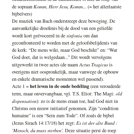
Komm, Herr Jesu, Komm...
de sopraan
(= het allerlaatste
bijbelvers)
De muziek van Bach onderstreept deze beweging. De
aanvankelijke droefenis bij de dood van een geliefde
sinfonia
wordt kort geëvoceerd in de
om dan
geconfronteerd te worden met de geloofsbelijdenis van
de kerk: “De mens wikt, maar God beschikt” en: “Wat
God doet, dat is welgedaan...” Dit wordt vervolgens
Actus Tragicus
uitgewerkt in twee actes (de naam
is
overigens niet oospronkelijk, maar vanwege de opbouw
en enkele dramatische momenten wel passend).
het leven in de oude bedéling
Acte 1 =
(een verouderde
old
term, maar onvervangbaar, vgl. T.S. Eliot: The Magi:
dispensation
): zo is de mens eraan toe, had God niet in
Christus een nieuw initiatief genomen. Zijn “condition
humaine” is een “Sein zum Tode”.
Of zoals de bijbel
Es ist der alte Bund :
(Jezus Sirach 14:17/18) het zegt:
'Mensch, du muss sterben'.
Deze situatie perst
de roep