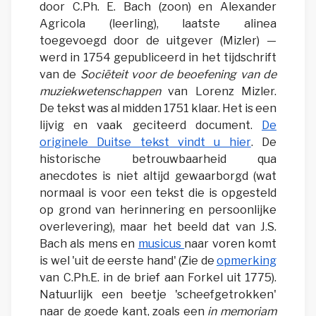
door C.Ph. E. Bach (zoon) en Alexander
Agricola (leerling), laatste alinea
toegevoegd door de uitgever (Mizler) —
werd in 1754 gepubliceerd in het tijdschrift
van de
Sociëteit voor de beoefening van de
muziekwetenschappen
van Lorenz Mizler.
De tekst was al midden 1751 klaar. Het is een
lijvig en vaak geciteerd document.
De
originele Duitse tekst vindt u hier
. De
historische betrouwbaarheid qua
anecdotes is niet altijd gewaarborgd (wat
normaal is voor een tekst die is opgesteld
op grond van herinnering en persoonlijke
overlevering), maar het beeld dat van J.S.
Bach als mens en
musicus
naar voren komt
is wel 'uit de eerste hand' (Zie de
opmerking
van C.Ph.E. in de brief aan Forkel uit 1775).
Natuurlijk een beetje 'scheefgetrokken'
naar de goede kant, zoals een
in memoriam