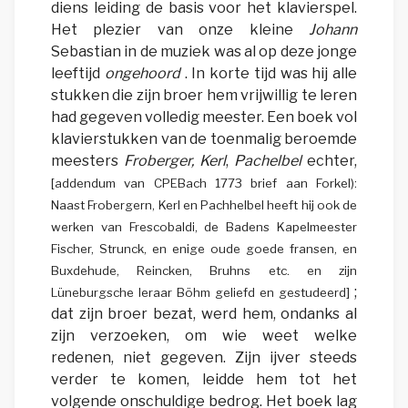
diens leiding de basis voor het klavierspel.
Het plezier van onze kleine
Johann
Sebastian in de muziek was al op deze jonge
leeftijd
ongehoord
. In korte tijd was hij alle
stukken die zijn broer hem vrijwillig te leren
had gegeven volledig meester. Een boek vol
klavierstukken van de toenmalig beroemde
meesters
Froberger, Kerl
,
Pachelbel
echter,
[addendum van CPEBach 1773 brief aan Forkel):
Naast Frobergern, Kerl en Pachhelbel heeft hij ook de
werken van Frescobaldi, de Badens Kapelmeester
Fischer, Strunck, en enige oude goede fransen, en
Buxdehude, Reincken, Bruhns etc. en zijn
;
Lüneburgsche leraar Böhm geliefd en gestudeerd]
dat zijn broer bezat, werd hem, ondanks al
zijn verzoeken, om wie weet welke
redenen, niet gegeven. Zijn ijver steeds
verder te komen, leidde hem tot het
volgende onschuldige bedrog. Het boek lag