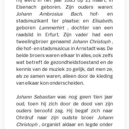
Hij werd in het jaar 1685 op 21 maart, in
Eisenach geboren. Zijn ouders waren:
Johann Ambrosius Bach,
hof- en
stadsmuzikant ter plaatse; en
Elisabeth,
geboren
Lammerhirt
, dochter van een
raadslid in Erfurt. Zijn vader had een
tweelingbroer genaamd
Johann Christoph
,
die hof- en stadsmusicus in Arnstadt was. De
beide broers waren elkaar in alles, ook zelfs
wat betreft de gezondheidstoestand en de
kennis van de muziek zo gelijk, dat men ze,
als ze samen waren, alleen door de kleding
van elkaar kon onderscheiden.
Johann Sebastian
was nog geen tien jaar
oud, toen hij zich door de dood van zijn
ouders beroofd zag. Hij begaf zich naar
Ohrdruf naar zijn oudste broer
Johann
Christoph
, organist aldaar en legde onder