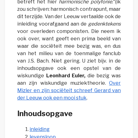
betreft het hier
harmonische polyfonie
."(ik
zou schrijven: harmonisch contrapunt, maar
dit terzijde. Van der Leeuw
vertaalde ook de
inleiding voorafgaand aan de
gedenktekens
voor overleden componisten
.
Die neem ik
ook over, want geeft een prima beeld van
waar die sociëteit mee bezig was, en dus
van het milieu van de toenmalige fanclub
van J.S. Bach. Niet gering. U ziet bijv. in de
inhoudsopgave ook een opstel van de
wiskundige
Leonhard Euler,
die bezig was
aan zijn wiskundige muziektheorie.
Over
Mizler en zijn sociëteit schreef Gerard van
der Leeuw ook een mooi stuk
.
Inhoudsopgave
inleiding
levensloop