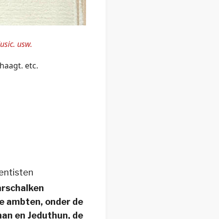
usic
. usw.
haagt. etc.
entisten
rschalken
de ambten, onder de
an en Jeduthun, de