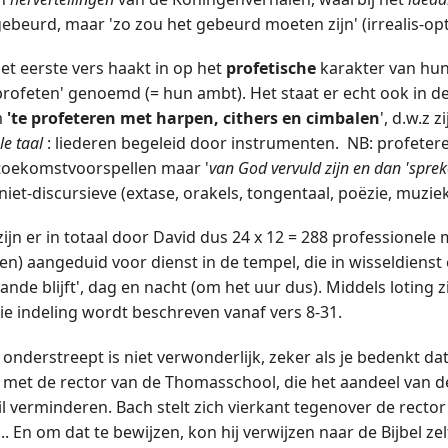
gebeurd, maar 'zo zou het gebeurd moeten zijn' (irrealis-opt
het eerste vers haakt in op het
profetische
karakter van hun
profeten' genoemd (= hun ambt). Het staat er echt ook in d
m
'te profeteren met harpen, cithers en cimbalen
', d.w.z 
le taal
: liederen begeleid door instrumenten. NB: profeteren (נָבָא nâbâʼ) bete
 toekomstvoorspellen maar '
van God vervuld zijn en dan 'spre
 niet-discursieve (extase, orakels, tongentaal, poëzie, muzie
ijn er in totaal door David dus 24 x 12 = 288 professionele 
en) aangeduid voor dienst in de tempel, die in wisseldiens
gaande blijft', dag en nacht (om het uur dus). Middels loting 
ie indeling wordt beschreven vanaf vers 8-31.
nderstreept is niet verwonderlijk, zeker als je bedenkt dat 
ld met de rector van de Thomasschool, die het aandeel van d
l verminderen. Bach stelt zich vierkant tegenover de rector 
. En om dat te bewijzen, kon hij verwijzen naar de Bijbel ze