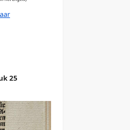
aar
uk 25