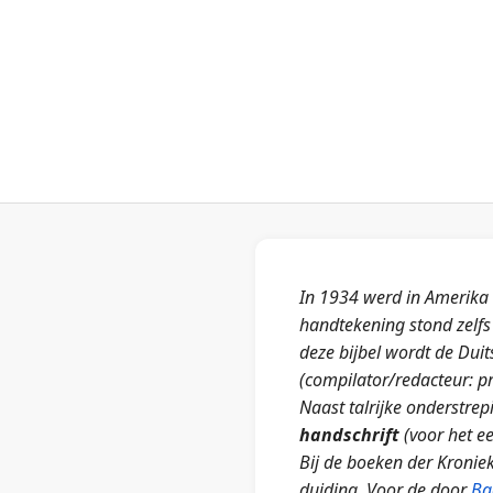
In 1934 werd in Amerika e
handtekening stond zelfs 
deze bijbel wordt de Duit
(compilator/redacteur: p
Naast talrijke onderstrep
handschrift
(voor het e
Bij de boeken der Kronie
duiding. Voor de door
Ba