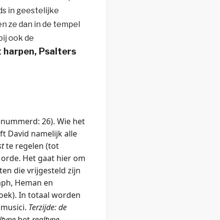
s in geestelijke
en ze dan in de tempel
bij ook de
 harpen, Psalters
genummerd: 26). Wie het
t David namelijk alle
st
te regelen (tot
 orde. Het gaat hier om
n die vrijgesteld zijn
Asaph, Heman en
ek). In totaal worden
 musici.
Terzijde: de
ltype
het
realtype