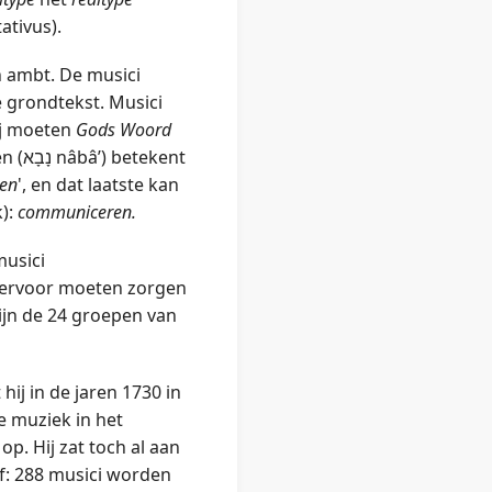
ativus).
 ambt. De musici
e grondtekst. Musici
zij moeten
Gods Woord
kent
ken
', en dat laatste kan
k):
communiceren.
musici
t ervoor moeten zorgen
zijn de 24 groepen van
hij in de jaren 1730 in
e muziek in het
op. Hij zat toch al aan
lf: 288 musici worden