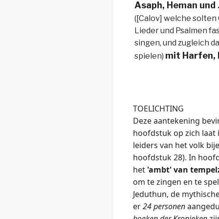
Asaph, Heman und 
([Calov] welche solten
Lieder und Psalmen fa
singen, und zugleich d
mit Harfen, 
spielen)
TOELICHTING
Deze aantekening bevin
hoofdstuk op zich laat
leiders van het volk bi
hoofdstuk 28). In hoof
het
'ambt' van tempe
om te zingen en te spel
Jeduthun, de mythische
er
24 personen
aangedui
boeken der Kronieken
zi