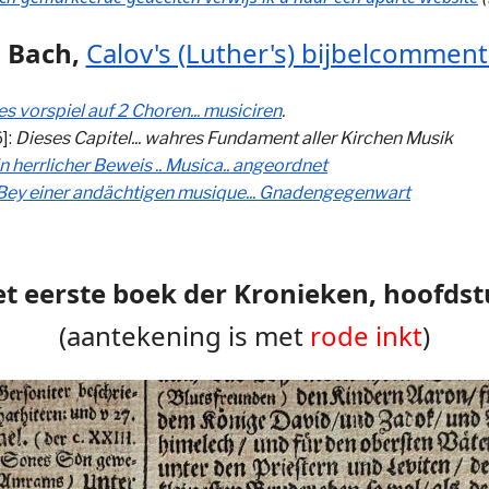
. Bach,
Calov's (Luther's) bijbelcomment
es vorspiel auf 2 Choren... musiciren
.
]:
Dieses Capitel... wahres Fundament aller Kirchen Musik
n herrlicher Beweis .. Musica.. angeordnet
Bey einer andächtigen musique... Gnadengegenwart
het eerste boek der Kronieken, hoofdst
(aantekening is met
rode inkt
)