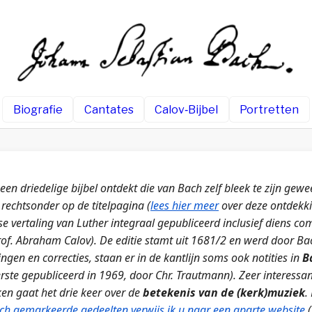
Biografie
Cantates
Calov‑Bijbel
Portretten
en driedelige bijbel ontdekt die van Bach zelf bleek te zijn gewee
rechtsonder op de titelpagina (
lees hier meer
over deze ontdekkin
se vertaling van Luther integraal gepubliceerd inclusief diens 
rof. Abraham Calov). De editie stamt uit 1681/2 en werd door Ba
ingen en correcties, staan er in de kantlijn soms ook notities in
B
erste gepubliceerd in 1969, door Chr. Trautmann).
Zeer interessa
ken gaat het drie keer over de
betekenis van de (kerk)muziek
.
ch gemarkeerde gedeelten verwijs ik u naar een aparte website
(