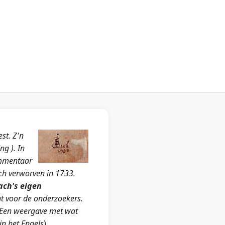
st. Z'n
g ). In
commentaar
ch verworven in 1733.
ach's eigen
nt voor de onderzoekers.
 Een weergave met wat
in het
Engels
)