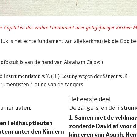
s Capitel ist das wahre Fundament aller gott
ge
fälliger Kirchen M
tuk is het echte fundament van alle kerkmuziek die God be
oofdstuk is van de hand van Abraham Calov: )
 Instrumentisten v. 7. (II.) Losung wegen der Sänger v. 31
trumentisten / loting van de zangers
Het eerste deel.
rumentisten.
De zangers, en de instrum
1.
Samen met de veldmaa
en Feldhauptleuten
zonderde David af voor 
tern unter den Kindern
kinderen van Asaph, Hem