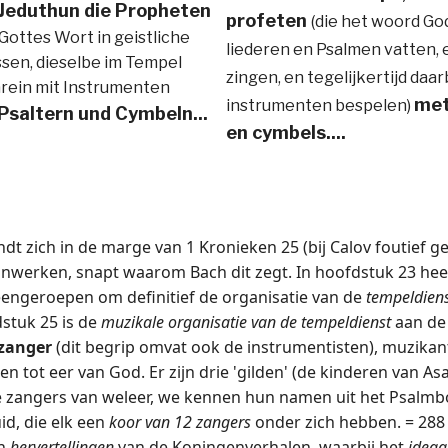
Jeduthun die Propheten
profeten
(die het woord God
 Gottes Wort in geistliche
liederen en Psalmen vatten, 
ssen, dieselbe im Tempel
zingen, en tegelijkertijd daar
arein mit Instrumenten
met
instrumenten bespelen)
Psaltern und Cymbeln...
en cymbels....
dt zich in de marge van 1 Kronieken 25 (bij Calov foutief 
 inwerken, snapt waarom Bach dit zegt. In hoofdstuk 23 heef
jeengeroepen om definitief de organisatie van de
tempeldien
dstuk 25 is de
muzikale organisatie van de tempeldienst
aan de
lzanger
(dit begrip omvat ook de instrumentisten), muzikante
en tot eer van God. Er zijn drie 'gilden' (de kinderen van 
 zangers van weleer, we kennen hun namen uit het Psalmbo
d, die elk een
koor van 12 zangers
onder zich hebben. = 288
jn
hervertellingen
van de Koningenverhalen, waarbij het
ideaa