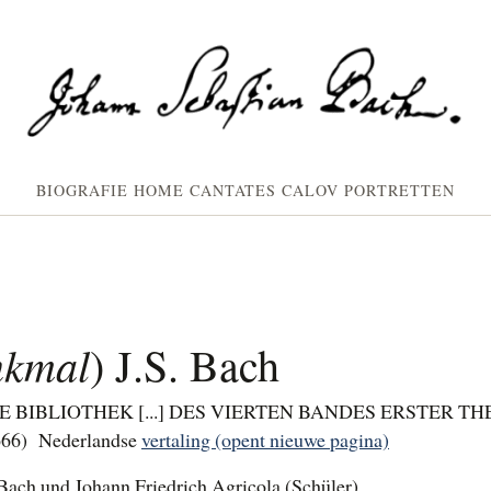
BIOGRAFIE
HOME
CANTATES
CALOV
PORTRETTEN
kmal
) J.S. Bach
 BIBLIOTHEK [...] DES VIERTEN BANDES ERSTER THE
 666) Nederlandse
vertaling (opent nieuwe pagina)
ach und Johann Friedrich Agricola (Schüler).