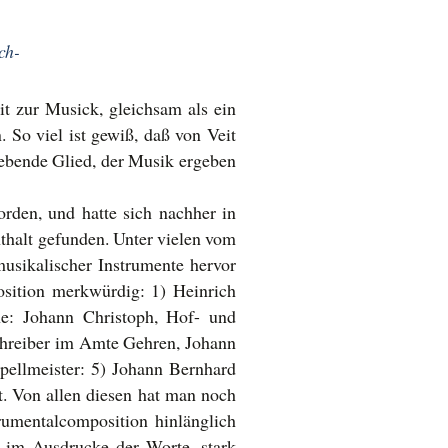
ch-
t zur Musick, gleichsam als ein
. So viel ist gewiß, daß von Veit
iebende Glied, der Musik ergeben
rden, und hatte sich nachher in
thalt gefunden. Unter vielen vom
musikalischer Instrumente hervor
osition merkwürdig: 1) Heinrich
ne: Johann Christoph, Hof- und
schreiber im Amte Gehren, Johann
pellmeister: 5) Johann Bernhard
. Von allen diesen hat man noch
rumentalcomposition hinlänglich
s im Ausdrucke der Worte, stark