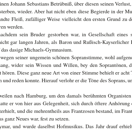
einen Johann Sebastians Betrübniß, über diesen seinen Verlus
sterben, wieder. Aber hat nicht eben diese Begierde in der 
ndte Fleiß, zufälliger Weise vielleicht den ersten Grund zu 
ren werden.
nachdem sein Bruder gestorben war, in Gesellschaft eines
cht gar langen Jahren, als Baron und Rußisch-Kayserlicher R
uf das dasige Michaels-Gymnasium.
 wegen seiner ungemein schönen Sopranstimme, wohl aufgeno
sang, wider sein Wissen und Willen, bey den Soprantönen, d
it hören. Diese ganz neue Art von einer Stimme behielt er acht
en und reden konnte. Hierauf verlohr er die Töne des Soprans, 
uweilen nach Hamburg, um den damals berühmten Organisten 
te er von hier aus Gelegenheit, sich durch öftere Anhörung
terhielt, und die mehrentheils aus Frantzosen bestand, im Fra
s ganz Neues war, fest zu setzen.
ar, und wurde daselbst Hofmusikus. Das Jahr drauf erhielt