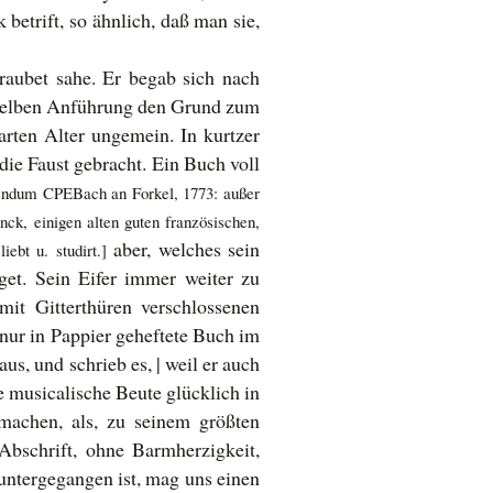
betrift, so ähnlich, daß man sie,
eraubet sahe. Er begab sich nach
esselben Anführung den Grund zum
arten Alter ungemein. In kurtzer
 die Faust gebracht. Ein Buch voll
endum CPEBach an Forkel, 1773: außer
ck, einigen alten guten französischen,
aber, welches sein
bt u. studirt.]
get. Sein Eifer immer weiter zu
it Gitterthüren verschlossenen
 nur in Pappier geheftete Buch im
s, und schrieb es, | weil er auch
 musicalische Beute glücklich in
machen, als, zu seinem größten
Abschrift, ohne Barmherzigkeit,
untergegangen ist, mag uns einen