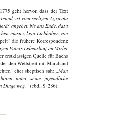
775 geht hervor, dass der Text
Freund, ist vom seeligen Agricola
ietät' angehet, bis ans Ende, dazu
lichen musici, kein Liebhaber, von
pelt“ die frühere Korrespondenz
igen Vaters Lebenslauf im Mizler
ner erstklassigen Quelle für Bachs
oder den Wettstreit mit Marchand
ichten“ eher skeptisch sah:
„Man
ören unter seine jugendliche
hen Dinge weg.“
(ebd., S. 286).