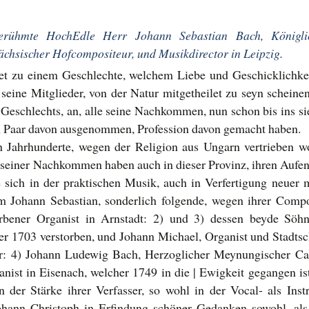
berühmte HochEdle Herr Johann Sebastian Bach, Königli
ächsischer Hofcompositeur, und Musikdirector in Leipzig.
et zu einem Geschlechte, welchem Liebe und Geschicklichkei
seine Mitglieder, von der Natur mitgetheilet zu seyn scheinen
eschlechts, an, alle seine Nachkommen, nun schon bis ins s
in Paar davon ausgenommen, Profession davon gemacht haben.
n Jahrhunderte, wegen der Religion aus Ungarn vertrieben wo
 seiner Nachkommen haben auch in dieser Provinz, ihren Aufen
sich in der praktischen Musik, auch in Verfertigung neuer 
m Johann Sebastian, sonderlich folgende, wegen ihrer Comp
rbener Organist in Arnstadt: 2) und 3) dessen beyde Söh
her 1703 verstorben, und Johann Michael, Organist und Stadt
er: 4) Johann Ludewig Bach, Herzoglicher Meynungischer Ca
st in Eisenach, welcher 1749 in die | Ewigkeit gegangen ist
 der Stärke ihrer Verfasser, so wohl in der Vocal- als Inst
ohann Christoph in Erfindung schöner Gedanken sowohl, al