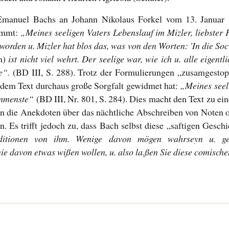
Emanuel Bachs an Johann Nikolaus Forkel vom 13. Januar 1
tammt:
„Meines seeligen Vaters Lebenslauf im Mizler, liebster 
worden u. Mizler hat blos das, was von den Worten: 'In die Soc
m)
ist nicht viel wehrt. Der seelige war, wie ich u. alle eigent
e“.
(BD III, S. 288). Trotz der Formulierungen „zusamgestop
r dem Text durchaus große Sorgfalt gewidmet hat:
„Meines seel
kommenste“
(BD III, Nr. 801, S. 284). Dies macht den Text zu ei
n die Anekdoten über das nächtliche Abschreiben von Noten 
n. Es trifft jedoch zu, dass Bach selbst diese „saftigen Gesch
raditionen von ihm. Wenige davon mögen wahrseyn u. geh
 nie davon etwas wißen wollen, u. also la.ßen Sie diese comisc