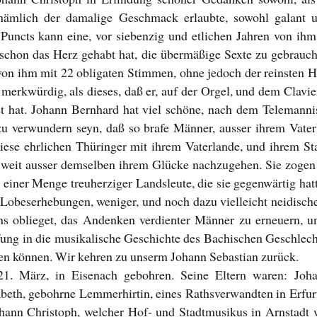
s nämlich der damalige Geschmack erlaubte, sowohl galant 
Puncts kann eine, vor siebenzig und etlichen Jahren von ihm 
, schon das Herz gehabt hat, die übermäßige Sexte zu gebrau
 von ihm mit 22 obligaten Stimmen, ohne jedoch der reinsten 
merkwürdig, als dieses, daß er, auf der Orgel, und dem Clavie
 hat. Johann Bernhard hat viel schöne, nach dem Telemann
zu verwundern seyn, daß so brafe Männer, ausser ihrem Vate
ese ehrlichen Thüringer mit ihrem Vaterlande, und ihrem St
 weit ausser demselben ihrem Glücke nachzugehen. Sie zogen 
 einer Menge treuherziger Landsleute, die sie gegenwärtig hat
beserhebungen, weniger, und noch dazu vielleicht neidische
uns oblieget, das Andenken verdienter Männer zu erneuern, u
ung in die musikalische Geschichte des Bachischen Geschlecht
gen können. Wir kehren zu unserm Johann Sebastian zurück.
1. März, in Eisenach gebohren. Seine Eltern waren: Joh
beth, gebohrne Lemmerhirtin, eines Rathsverwandten in Erfurt
ann Christoph, welcher Hof- und Stadtmusikus in Arnstadt 