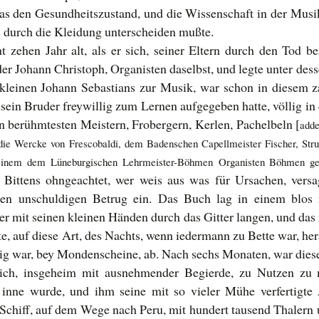
as den Gesundheitszustand, und die Wissenschaft in der Musik 
 durch die Kleidung unterscheiden mußte.
 zehen Jahr alt, als er sich, seiner Eltern durch den Tod b
der Johann Christoph, Organisten daselbst, und legte unter d
 kleinen Johann Sebastians zur Musik, war schon in diesem z
m sein Bruder freywillig zum Lernen aufgegeben hatte, völlig in
n berühmtesten Meistern, Frobergern, Kerlen, Pachelbeln [
add
 die Wercke von Frescobaldi, dem Badenschen Capellmeister Fischer, Strun
inem dem Lüneburgischen Lehrmeister-Böhmen Organisten Böhmen gelie
 Bittens ohngeachtet, wer weis aus was für Ursachen, versa
n unschuldigen Betrug ein. Das Buch lag in einem blos m
l er mit seinen kleinen Händen durch das Gitter langen, und das
 auf diese Art, des Nachts, wenn iedermann zu Bette war, herau
tig war, bey Mondenscheine, ab. Nach sechs Monaten, war diese
sich, insgeheim mit ausnehmender Begierde, zu Nutzen zu 
 inne wurde, und ihm seine mit so vieler Mühe verfertigte 
chiff, auf dem Wege nach Peru, mit hundert tausend Thalern 