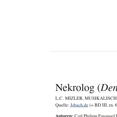
Den
Nekrolog (
L.C. MIZLER, MUSIKALISCHE
Quelle:
Jsbach.de
(= BD III, rn.
Autoren:
Carl Philipp Emanuel B