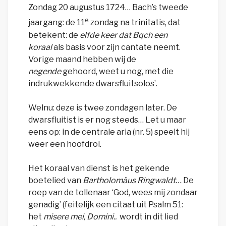
Zondag 20 augustus 1724… Bach’s tweede
e
jaargang: de 11
zondag na trinitatis, dat
betekent: de
elfde keer dat Bqch een
koraal
als basis voor zijn cantate neemt.
Vorige maand hebben wij de
negende
gehoord, weet u nog, met die
indrukwekkende dwarsfluitsolos’.
Welnu: deze is twee zondagen later. De
dwarsfluitist is er nog steeds… Let u maar
eens op: in de centrale aria (nr. 5) speelt hij
weer een hoofdrol.
Het koraal van dienst is het gekende
boetelied van
Bartholomäus Ringwaldt…
De
roep van de tollenaar ‘God, wees mij zondaar
genadig’ (feitelijk een citaat uit Psalm 51:
het
misere mei, Domini..
wordt in dit lied