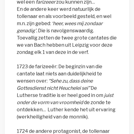
wel een
farizeeer
zou kunnen zijn…
En de andere keer werd natuurlijk de
tollenaar en als voorbeeld gesteld, en wel
m.n. zijn gebed:
‘heer, wees mij zondaar
genadig’.
Die is navolgenswaardig.
Toevallig zetten de twee grote cantates die
we van Bach hebben uit Leipzig voor deze
zondag elk 1 van deze in de verf.
1723 de farizeeër: De beginzin van die
cantate laat niets aan duidelijkheid te
wensen over:
“Sehe zu, dass deine
Gottesdienst nicht Heuchelei sei”
De
Lutherse traditie is er heel goed in om
juist
onder de vorm van vroomheid
de zonde te
ontdekken… Luther kende het uit ervaring
(werkheiligheid van de monnik).
1724 de andere protagonist, de tollenaar