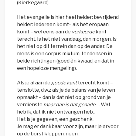
(Kierkegaard).
Het evangelie is hier heel helder: bevrijdend
helder: Iedereen komt– als het eropaan
komt – wel eens aan de
verkeerde
kant
terecht. Is het niet vandaag, dan morgen. Is
het niet op dit terrein dan op de ander. De
mens is een corpus mixtum, tendensen in
beide richtingen (goed èn kwaad, en dat in
een hopeloze mengeling).
Als je al aan de
goede kant
terecht komt –
tenslotte, d.w.z als je de balans van je leven
opmaakt – dan is dat niet op grond van je
verdienste
maar dan is dat genade …
Wat
heb ik, dat ik niet ontvangen heb..
Het is je gegeven, een geschenk.
Je mag er dankbaar voor zijn, maar je ervoor
op de borst kloppen, neen..