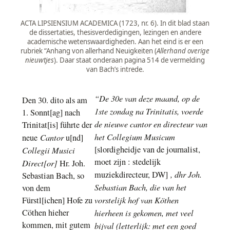
ACTA LIPSIENSIUM ACADEMICA (1723, nr. 6). In dit blad staan
de dissertaties, thesisverdedigingen, lezingen en andere
academische wetenswaardigheden. Aan het eind is er een
rubriek “Anhang von allerhand Neuigkeiten (
Allerhand overige
nieuwtjes
). Daar staat onderaan pagina 514 de vermelding
van Bach’s intrede.
“De 30e van deze maand, op de
Den 30. dito als am
1ste zondag na Trinitatis, voerde
1. Sonnt[ag] nach
de nieuwe cantor en directeur van
Trinitat[is] führte der
het Collegium Musicum
Cantor
neue
u[nd]
[slordigheidje van de journalist,
Collegii Musici
moet zijn : stedelijk
Direct[or]
Hr. Joh.
, dhr Joh.
muziekdirecteur, DW]
Sebastian Bach, so
Sebastian Bach, die van het
von dem
vorstelijk hof van Köthen
Fürstl[ichen] Hofe zu
Cöthen hieher
hierheen is gekomen, met veel
kommen, mit gutem
bijval (letterlijk: met een goed