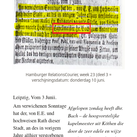
Hamburger RelationsCourier, week 23 (deel 3 =
verschijningsdatum: donderdag 10 juni.
Leipzig, Vom 3 Junii.
Am verwichenen Sonntage
Afgelopen zondag heeft dhr.
hat der, von E.E. und
Bach – de hoogvorstelijke
hochweisen Rath dieser
kapelmeester uit Köthen die
Stadt, an des in vorigem
door de zeer edele en wijze
Jahre allhier verstorbenen