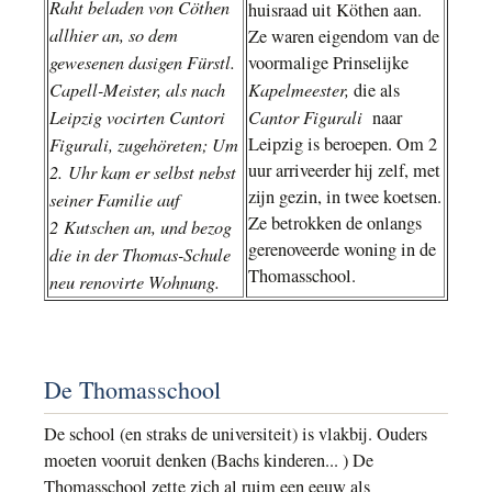
Raht beladen von Cöthen
huisraad uit Köthen aan.
allhier an, so dem
Ze waren eigendom van de
gewesenen dasigen Fürstl.
voormalige Prinselijke
Capell-Meister, als nach
Kapelmeester,
die als
Leipzig vocirten Cantori
Cantor Figurali
naar
Figurali, zugehöreten; Um
Leipzig is beroepen. Om 2
uur arriveerder hij zelf, met
2. Uhr kam er selbst nebst
zijn gezin, in twee koetsen.
seiner Familie auf
Ze betrokken de onlangs
2 Kutschen an, und bezog
gerenoveerde woning in de
die in der Thomas-Schule
Thomasschool.
neu renovirte Wohnung.
De Thomasschool
De school (en straks de universiteit) is vlakbij. Ouders
moeten vooruit denken (Bachs kinderen... ) De
Thomasschool zette zich al ruim een eeuw als