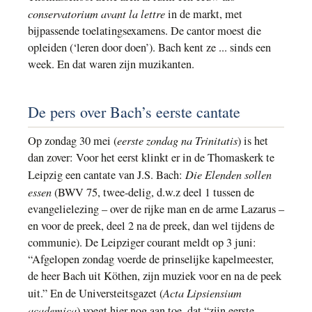
conservatorium avant la lettre
in de markt, met
bijpassende toelatingsexamens. De cantor moest die
opleiden (‘leren door doen’). Bach kent ze ... sinds een
week. En dat waren zijn muzikanten.
De pers over Bach’s eerste cantate
eerste zondag na Trinitatis
Op zondag 30 mei (
) is het
dan zover: Voor het eerst klinkt er in de Thomaskerk te
Die Elenden sollen
Leipzig een cantate van J.S. Bach:
essen
(BWV 75, twee-delig, d.w.z deel 1 tussen de
evangelielezing – over de rijke man en de arme Lazarus –
en voor de preek, deel 2 na de preek, dan wel tijdens de
communie). De Leipziger courant meldt op 3 juni:
“Afgelopen zondag voerde de prinselijke kapelmeester,
de heer Bach uit Köthen, zijn muziek voor en na de peek
Acta Lipsiensium
uit.” En de Universteitsgazet (
academica
) voegt hier nog aan toe, dat “zijn eerste