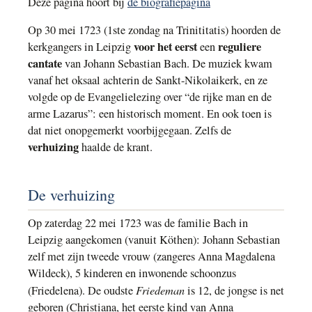
Deze pagina hoort bij
de biografiepagina
Op 30 mei 1723 (1ste zondag na Trinititatis) hoorden de
voor het eerst
reguliere
kerkgangers in Leipzig
een
cantate
van Johann Sebastian Bach. De muziek kwam
vanaf het oksaal achterin de Sankt-Nikolaikerk, en ze
volgde op de Evangelielezing over “de rijke man en de
arme Lazarus”: een historisch moment. En ook toen is
dat niet onopgemerkt voorbijgegaan. Zelfs de
verhuizing
haalde de krant.
De verhuizing
Op zaterdag 22 mei 1723 was de familie Bach in
Leipzig aangekomen (vanuit Köthen): Johann Sebastian
zelf met zijn tweede vrouw (zangeres Anna Magdalena
Wildeck), 5 kinderen en inwonende schoonzus
Friedeman
(Friedelena). De oudste
is 12, de jongse is net
geboren (Christiana, het eerste kind van Anna