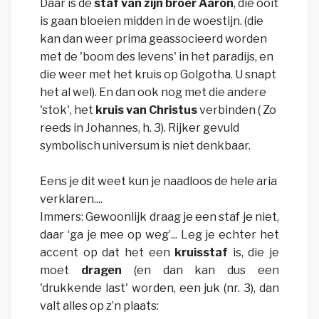
Daar is de
staf van zijn broer Aäron
, die ooit
is gaan bloeien midden in de woestijn.
(die
kan dan weer prima geassocieerd worden
met de 'boom des levens' in het paradijs, en
die weer met het kruis op Golgotha. U snapt
het al wel).
En dan ook nog met die andere
'stok', het
kruis van Christus
verbinden ( Zo
reeds in Johannes, h. 3).
Rijker gevuld
symbolisch universum is niet denkbaar.
Eens je dit weet kun je naadloos de hele aria
verklaren....
Immers: Gewoonlijk draag je een staf je niet,
daar ‘ga je mee op weg’... Leg je echter het
accent op dat het een
kruis
staf
is, die je
moet
dragen
(en dan kan
dus
een
'drukkende last' worden, een juk (nr. 3)
, dan
valt alles op z’n plaats: