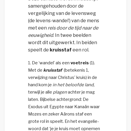
samengehouden door de
vergelijking van de levensweg
(
de levens-
wandel’) van de mens
met een
reis door de tijd naar de
eeuwigheid
. In twee beelden
wordt dit uitgewerkt
. In beiden
speelt de
kruisstaf
een rol.
1. De ‘wandel’ als een
voetreis
(1).
Met de
kruisstaf
(betekenis 1,
verwijzing naar Christus' kruis) in de
hand kom je
in het beloofde land,
terwijl je alle
plagen
achter je mag
laten. Bijbelse achtergrond: De
Exodus uit Egypte naar Kanaän waar
Mozes en zeker Aärons staf een
grote rol in speelt. En het evangelie­
woord dat ‘je je kruis moet op­nemen