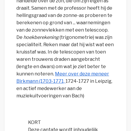
handelde over de zon, die om zijn eigen as
draait. Samen met de professor heeft hij de
hellingsgraad van de zonne-as proberen te
berekenen op grond van ... waarnemingen
van de zonnevlekken met een telescoop.
De
hoekberekening
(trigonometrie) was zijn
specialiteit. Reken maar dat hij wist wat een
kruisstaf was. In de telescopen van toen
waren trouwens draden aangebracht
(lengte en dwars) om wat je ziet beter te
kunnen noteren.
Meer over deze meneer
Birkmann (1703-1771,
1724-1727 in Leipzig,
en actief medewerker aan de
muziekuitvoeringen van Bach)
KORT
De
ze
cantate wordt inhoudelijk