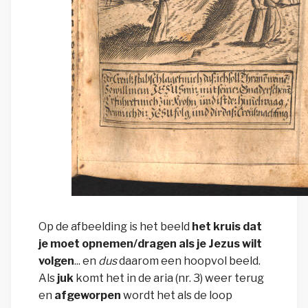
Op de afbeelding is het beeld
het kruis
dat
je moet opnemen/dragen als je Jezus wilt
volgen
...
en
dus
daarom een
hoop
vol beeld.
A
ls
j
uk
komt het in de aria (nr. 3) weer terug
en
a
fgeworpen
wordt het als de loop