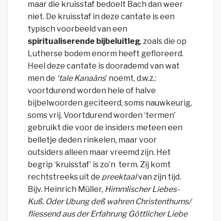
maar die kruisstaf bedoelt Bach dan weer
niet. De kruisstaf
in deze cantate
is een
typisch
voorbeeld
van een
spiritualiserende bijbeluitleg
, zoals die op
Lutherse bodem enorm heeft gefloreerd.
Heel deze cantate is doorademd van wat
men de
‘tale Kanaäns
’ noemt, d.w.z.:
voortdurend worden hele of halve
bijbelwoorden geciteerd, soms nauwkeurig,
soms vrij. Voortdurend worden ‘termen’
gebruikt die voor de insiders meteen een
belletje deden rinkelen, maar voor
outsiders alleen maar vreemd zijn.
Het
begrip ‘kruisstaf’ is zo’n term. Zij komt
rechtstreeks uit de
preektaal
van zijn tijd.
Bijv. Heinrich Müller,
Himmlischer Liebes-
Kuß. Oder Ubung deß wahren Christenthums/
fliessend aus der Erfahrung Göttlicher Liebe