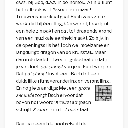
d.w.z. bij God, d.w.z. in de hemel... Afin u kunt
het zelf ook wel. Associëren maar !
Trouwens: muzikaal gaat Bach vaak zo te
werk, dat hij één ding, één woord, begrip uit
een hele zin pakt en dat tot dragende grond
van een muzikale eenheid maakt. Zo bijv. in
de openingsaria het toch wel moeizame en
langdurige dragen van de kruisstaf... Maar
dan in de laatste twee regels staat er dat je
je verdriet
auf einmal
van je af kunt werpen
Dat
auf einmal
inspireert Bach tot een
duidelijke ritmeverandering en versnelling...
En nog iets aardigs: Met een
grote
secunde
zorgt Bach ervoor dat
boven het woord ‘
Kreuz
stab’ (bach
schrijft
X-stab
) een do
-kruis
’ staat.
Daarna neemt de
bootreis
uit de