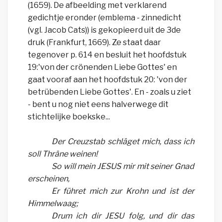
(1659). De afbeelding met verklarend
gedichtje eronder (emblema - zinnedicht
(vgl. Jacob Cats)) is gekopieerd uit de 3de
druk (Frankfurt, 1669). Ze staat daar
tegenover p. 614 en besluit het hoofdstuk
19:'von der crönenden Liebe Gottes' en
gaat vooraf aan het hoofdstuk 20: 'von der
betrübenden Liebe Gottes'. En - zoals u ziet
- bent u nog niet eens halverwege dit
stichtelijke boekske...
Der Creuzstab schläget mich, dass ich
soll Thräne weinen!
So will mein JESUS mir mit seiner Gnad
erscheinen,
Er führet mich zur Krohn und ist der
Himmelwaag;
Drum ich dir JESU folg, und dir das