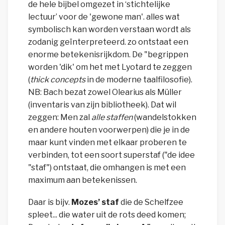
de hele bijbel omgezet in ‘stichtelijke
lectuur’
voor de 'gewone man'
. alles wat
symbolisch kan worden verstaan wordt als
zodanig geïnterpreteerd. zo ontstaat een
enorme betekenisrijkdom. De "begrippen
worden 'dik' om het met Lyotard te zeggen
(
thick concepts
in de moderne taalfilosofie)
.
NB: Bach bezat zowel Olearius als Müller
(inventaris van zijn bibliotheek).
Dat wil
zeggen: Men zal
alle staffen
(wandelstokken
en andere houten voorwerpen
) die je in de
maar kunt vinden met elkaar proberen te
verbinden, tot een soort superstaf ("de idee
"staf") ontstaat, die omhangen is met een
maximum aan betekenissen.
Daar is bijv.
Mozes’ staf
die de Schelfzee
spleet... die water uit de rots deed komen;