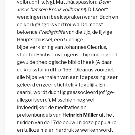
volbracht is. (vgl
. Matthäuspassion:
:
Denn
Jesus hat sein Kreuz vollbracht
). Dit soort
wendingen en beeldspraken waren
Bach en
de kerkgangers vertrouwd. De meest
bekende
Predigthilfe
van die tijd, de lijvige
Hauptschlüssel, een 5-delige
bijbelverklaring van Johannes Olearius
,
stond in Bachs – overigens – bijzonder goed
gevulde theologische bibliotheek (Aldaar
de kruisstaf in dl I, p 466).
Olearius voorziet
alle
bijbelve
rhalen van een toepassing,
zeer
geleerd èn zeer stichtelijk tegelijlk. E
n
daarbij wordt duchtig geassocieerd (of 'ge-
allegoriseerd')
. Misschien nog wel
invloedrijker: de meditaties en
prekenbundels van
Heinrich Müller
uit het
midden van de 17de eeuw
. In
deze populaire
en talloze malen herdrukte
werken wordt