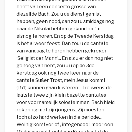
heeft van een concerto grosso van
diezelfde Bach. Zou u de dienst gemist
hebben, geen nood, dan zou u smiddags nog
naar de Nikolai hebben gekund om ‘m
alsnog te horen. En op de Tweede Kerstdag
is het al weer feest: Dan zou u de cantate
van vandaag te horen hebben gekregen
‘Selig ist der Mann’... En als u er dan nog niet
genoeg van hebt, zou u u op de 3de
kerstdag ook nog twee keer naar de
cantate Sußer Trost, mein Jesus kommt
(151) kunnen gaan luisteren... Trouwens: de
laatste twee zijn klein bezette cantates
voor voornamelijk solostemmen. Bach hield
rekening met zijn jongens.. Zij moesten
toch al zo hard werken in die periode...
Weinig kerstverlof , integendeel: meer een
10-daagse veldtocht van Kerstdag tot de