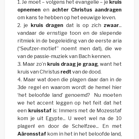
1. J
e moet – volgens het evangelie – je
kruis
opnemen
en
achter Christus aandragen
om kans te hebben op het eeuwige leven.
2.
je
kruis dragen
dat is op zich
zwaar
...
vandaar de ernstige toon en de slepende
ritmiek in de begeleiding van de eerste aria
(“Seufzer-motief” noemt men dat), die we
van de passie-muziek van Bach kennen.
3.
Maar zo’n
kruis draag je graag
, want het
kruis van Christus
redt
van de dood.
4.
Maar wat doen die plagen daar dan in de
3de regel en waarom wordt de hemel hier
‘het beloofde land’ genoemd? Nu moeten
we het accent leggen op
het feit dat het
een
kruis
staf
is: Immers met de
Mozesstaf
kom je uit Egypte... U weet wel na de 10
plagen
! en door de Schelfzee...
En met
Aäronsstaf
kom in het in het beloofde land,