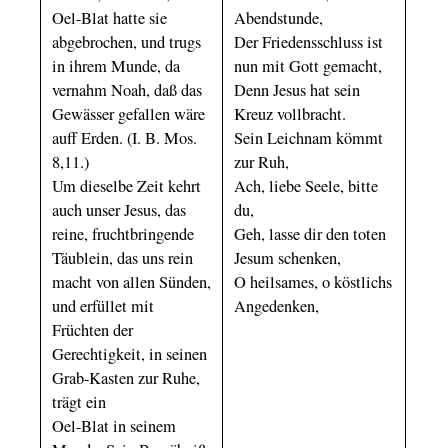
Oel-Blat hatte sie
Abendstunde,
abgebrochen, und trugs
Der Friedensschluss ist
in ihrem Munde, da
nun mit Gott gemacht,
vernahm Noah, daß das
Denn Jesus hat sein
Gewässer gefallen wäre
Kreuz vollbracht.
auff Erden. (I. B. Mos.
Sein Leichnam kömmt
8,11.)
zur Ruh,
Um dieselbe Zeit kehrt
Ach, liebe Seele, bitte
auch unser Jesus, das
du,
reine, fruchtbringende
Geh, lasse dir den toten
Täublein, das uns rein
Jesum schenken,
macht von allen Sünden,
O heilsames, o köstlichs
und erfüllet mit
Angedenken,
Früchten der
Gerechtigkeit, in seinen
Grab-Kasten zur Ruhe,
trägt ein
Oel-Blat in seinem