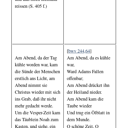
reissen (S. 405 f.)
[
bwv 244,64
]
Am Abend, da der Tag
Am Abend, da es kühle
kühle worden war, kam
war,
die Sünde der Menschen
Ward Adams Fallen
erstlich ans Licht, am
offenbar;
Abend nimmt sie
Am Abend drücket ihn
Christus wieder mit sich
der Heiland nieder.
ins Grab, daß ihr nicht
Am Abend kam die
mehr gedacht werde.
Taube wieder
Um die Vesper-Zeit kam
Und trug ein Ölblatt in
das Täublein Noah zum
dem Munde.
Kasten, und siehe, ein
O schöne Zeit, O