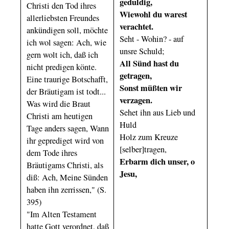
geduldig,
Christi den Tod ihres
Wiewohl du warest
allerliebsten Freundes
verachtet.
ankündigen soll, möchte
Seht - Wohin? - auf
ich wol sagen: Ach, wie
unsre Schuld;
gern wolt ich, daß ich
All Sünd hast du
nicht predigen könte.
getragen,
Eine traurige Botschafft,
Sonst müßten wir
der Bräutigam ist todt...
verzagen.
Was wird die Braut
Sehet ihn aus Lieb und
Christi am heutigen
Huld
Tage anders sagen, Wann
Holz zum Kreuze
ihr geprediget wird von
[selber]tragen,
dem Tode ihres
Erbarm dich unser, o
Bräutigams Christi, als
Jesu,
diß: Ach, Meine Sünden
haben ihn zerrissen," (S.
395)
"Im Alten Testament
hatte Gott verordnet, daß