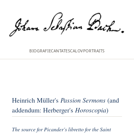
BIOGRAFIE
CANTATES
CALOV
PORTRAITS
Passion Sermons
Heinrich Müller's
(and
Horoscopia
addendum: Herberger's
)
The source for Picander's libretto for the Saint