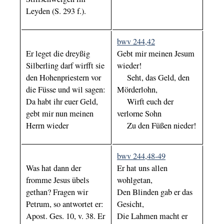
Leyden (S. 293 f.).
bwv 244,42
Er leget die dreyßig
Gebt mir meinen Jesum
Silberling darf wirfft sie
wieder!
den Hohenpriestern vor
Seht, das Geld, den
die Füsse und wil sagen:
Mörderlohn,
Da habt ihr euer Geld,
Wirft euch der
gebt mir nun meinen
verlorne Sohn
Herrn wieder
Zu den Füßen nieder!
bwv 244,48-49
Was hat dann der
Er hat uns allen
fromme Jesus übels
wohlgetan,
gethan? Fragen wir
Den Blinden gab er das
Petrum, so antwortet er:
Gesicht,
Apost. Ges. 10, v. 38. Er
Die Lahmen macht er