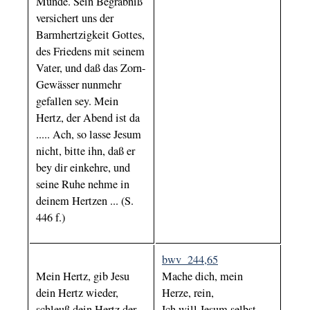
Munde. Sein Begräbniß
versichert uns der
Barmhertzigkeit Gottes,
des Friedens mit seinem
Vater, und daß das Zorn-
Gewässer nunmehr
gefallen sey. Mein
Hertz, der Abend ist da
..... Ach, so lasse Jesum
nicht, bitte ihn, daß er
bey dir einkehre, und
seine Ruhe nehme in
deinem Hertzen ... (S.
446 f.)
bwv 244,65
Mein Hertz, gib Jesu
Mache dich, mein
dein Hertz wieder,
Herze, rein,
schleuß dein Hertz der
Ich will Jesum selbst