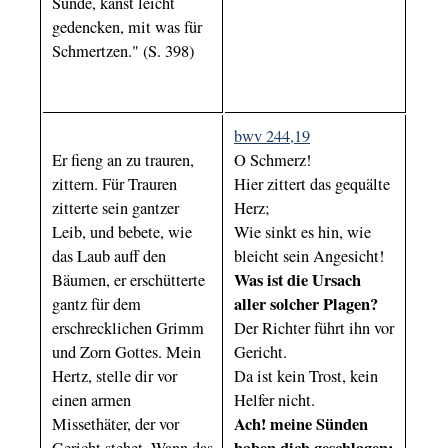
Sünde, kanst leicht
gedencken, mit was für
Schmertzen." (S. 398)
bwv 244,19
Er fieng an zu trauren,
O Schmerz!
zittern. Für Trauren
Hier zittert das gequälte
zitterte sein gantzer
Herz;
Leib, und bebete, wie
Wie sinkt es hin, wie
das Laub auff den
bleicht sein Angesicht!
Was ist die Ursach
Bäumen, er erschütterte
aller solcher Plagen?
gantz für dem
erschrecklichen Grimm
Der Richter führt ihn vor
und Zorn Gottes. Mein
Gericht.
Hertz, stelle dir vor
Da ist kein Trost, kein
einen armen
Helfer nicht.
Ach! meine Sünden
Missethäter, der vor
haben dich geschlagen;
Gericht stehet. Wann das