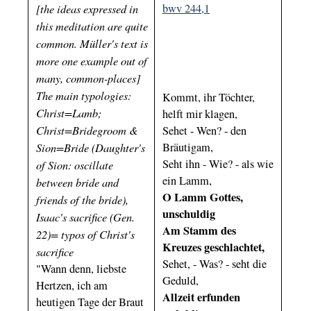
[the ideas expressed in
bwv 244,1
this meditation are quite
common. Müller's text is
more one example out of
many, common-places]
The main typologies:
Kommt, ihr Töchter,
Christ=Lamb;
helft mir klagen,
Christ=Bridegroom &
Sehet - Wen? - den
Sion=Bride (Daughter's
Bräutigam,
Seht ihn - Wie? - als wie
of Sion: oscillate
ein Lamm,
between bride and
O Lamm Gottes,
friends of the bride),
unschuldig
Isaac's sacrifice (Gen.
Am Stamm des
22)= typos of Christ's
Kreuzes geschlachtet,
sacrifice
Sehet, - Was? - seht die
"Wann denn, liebste
Geduld,
Hertzen, ich am
Allzeit erfunden
heutigen Tage der Braut