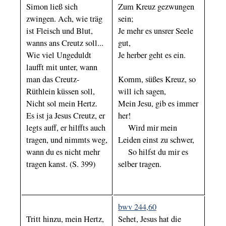
Simon ließ sich
Zum Kreuz gezwungen
zwingen. Ach, wie träg
sein;
ist Fleisch und Blut,
Je mehr es unsrer Seele
wanns ans Creutz soll...
gut,
Wie viel Ungeduldt
Je herber geht es ein.
laufft mit unter, wann
man das Creutz-
Komm, süßes Kreuz, so
Rüthlein küssen soll,
will ich sagen,
Nicht sol mein Hertz.
Mein Jesu, gib es immer
Es ist ja Jesus Creutz, er
her!
legts auff, er hilffts auch
Wird mir mein
tragen, und nimmts weg,
Leiden einst zu schwer,
wann du es nicht mehr
So hilfst du mir es
tragen kanst. (S. 399)
selber tragen.
bwv 244,60
Tritt hinzu, mein Hertz,
Sehet, Jesus hat die