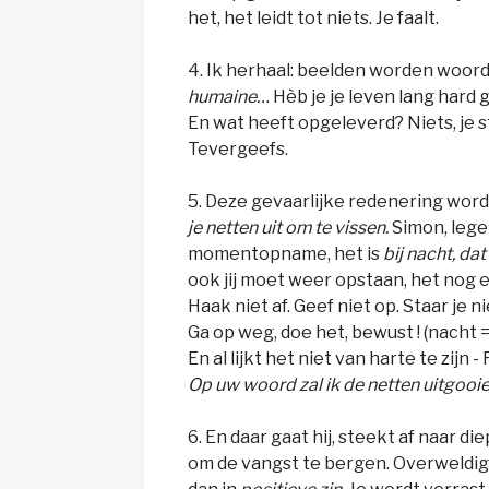
het, het leidt tot niets. Je faalt.
4. Ik herhaal: beelden worden woord
humaine…
Hèb je je leven lang hard 
En wat heeft opgeleverd? Niets, je 
Tevergeefs.
5. Deze gevaarlijke redenering wordt
je netten uit om te vissen.
Simon, lege 
momentopname, het is
bij nacht, da
ook jij moet weer opstaan, het nog 
Haak niet af. Geef niet op. Staar je ni
Ga op weg, doe het, bewust ! (nacht 
En al lijkt het niet van harte te zij
Op uw woord zal ik de netten uitgooi
6. En daar gaat hij, steekt af naar di
om de vangst te bergen. Overweldigen