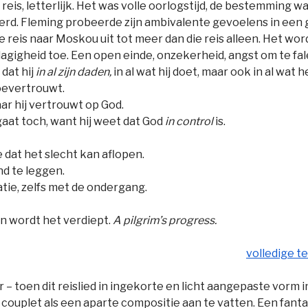
reis, letterlijk. Het was volle oorlogstijd, de bestemming w
erd. Fleming probeerde zijn ambivalente gevoelens in een 
 de reis naar Moskou uit tot meer dan die reis alleen. Het wo
agigheid toe. Een open einde, onzekerheid, angst om te falen
dat hij
in al zijn daden,
in al wat hij doet, maar ook in al wat
oevertrouwt.
aar hij vertrouwt op God.
 gaat toch, want hij weet dat God
in control
is.
 dat het slecht kan aflopen.
nd te leggen.
atie, zelfs met de ondergang.
en wordt het verdiept.
A pilgrim’s progress.
volledige te
 – toen dit reislied in ingekorte en licht aangepaste vorm 
ouplet als een aparte compositie aan te vatten. Een fanta