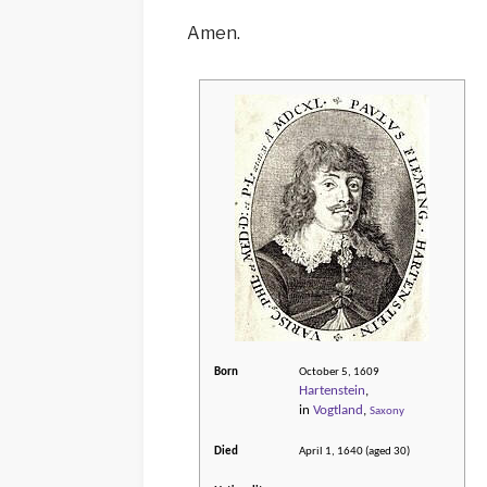
Amen.
Born
October 5, 1609
Hartenstein
,
in
Vogtland
,
Saxony
Died
April 1, 1640
(aged 30)