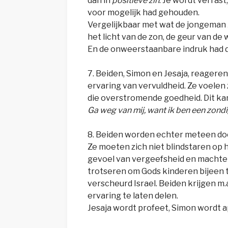
dan in
positieve zin
. Je wordt verras
voor mogelijk had gehouden.
Vergelijkbaar met wat de jongeman 
het licht van de zon, de geur van de
En de onweerstaanbare indruk had da
7. Beiden, Simon en Jesaja, reagere
ervaring van vervuldheid. Ze voelen
die overstromende goedheid. Dit kan n
Ga weg van mij, want ik ben een zon
8. Beiden worden echter meteen doo
Ze moeten zich niet blindstaren op
gevoel van vergeefsheid en machtel
trotseren om Gods kinderen bijeen t
verscheurd Israel. Beiden krijgen m.
ervaring te laten delen.
Jesaja wordt profeet, Simon wordt a