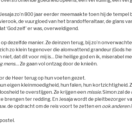
t, overstromende goedheid opeens, een vervulling, een vergez
Jesaja zo’n 800 jaar eerder meemaakte toen hij de tempel
 wierook, de vuurgloed van het brandofferaltaar, de glans v
t ‘God zelf’ er was, overweldigend.
n op dezelfde manier. Ze deinzen terug, bij zo’n onverwach
 zich zo klein tegenover die alomvattend grandeur (Gods hei
iet, dat dit voor mij is… Die heilige god en ik, miserabel m
dig mens…
Ze gaan vol ontzag door de knieën.
r de Heer terug op hun voeten gezet.
 hun eigen kleinmoedigheid, hun falen, hun kortzichtighei
oosheid te overstijgen. Ze krijgen een
missie.
Simon zal de 
e brengen ter redding. En Jesaja wordt de pleitbezorger v
a.w. de opdracht om de reis voort te zetten en
ook anderen 
postel.