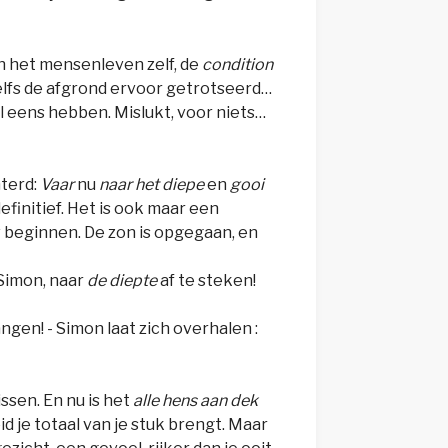
an het mensenleven zelf, de
condition
zelfs de afgrond ervoor getrotseerd…
l eens hebben. Mislukt, voor niets…
nterd:
Vaar
nu
naar het diepe
en
gooi
definitief. Het is ook maar een
w beginnen. De zon is opgegaan, en
Simon, naar
de diepte
af te steken!
angen! - Simon laat zich overhalen :
issen. En nu is het
alle hens aan dek
d je totaal van je stuk brengt. Maar