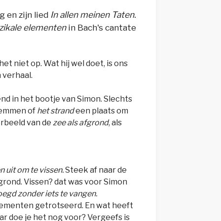
g en zijn lied
In allen meinen Taten.
ikale elementen
in Bach's cantate
et niet op. Wat hij wel doet, is ons
 verhaal.
end in het bootje van Simon. Slechts
zwemmen of
het strand
een plaats om
erbeeld van de
zee als afgrond
,
als
n uit om te vissen.
Steek af naar de
fgrond. Vissen? dat was voor Simon
egd zonder iets te vangen.
elementen getrotseerd. En wat heeft
aar doe je het nog voor? Vergeefs is