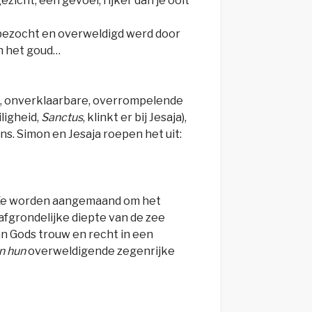
icht, een gevoel, rijker dan je ooit
 bezocht en overweldigd werd door
an het goud…
te, onverklaarbare, overrompelende
ligheid,
Sanctus
, klinkt er bij Jesaja),
ens. Simon en Jesaja roepen het uit:
d. Ze worden aangemaand om het
afgrondelijke diepte van de zee
an Gods trouw en recht in een
in hun
overweldigende zegenrijke