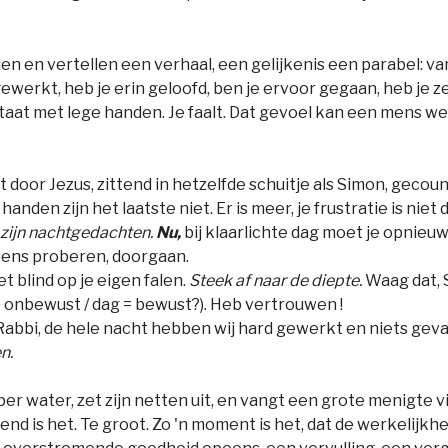
en en vertellen een verhaal, een gelijkenis een parabel: v
gewerkt, heb je erin geloofd, ben je ervoor gegaan, heb je 
staat met lege handen. Je faalt. Dat gevoel kan een mens we
 door Jezus, zittend in hetzelfde schuitje als Simon, gecou
handen zijn het laatste niet. Er is meer, je frustratie is niet 
t zijn nachtgedachten.
Nu,
bij klaarlichte dag moet je opnieu
eens proberen, doorgaan.
et blind op je eigen falen.
Steek af naar de diepte.
Waag dat, 
= onbewust / dag = bewust?). Heb vertrouwen !
n - Rabbi, de hele nacht hebben wij hard gewerkt en niets gev
en.
eper water, zet zijn netten uit, en vangt een grote menigte v
d is het. Te groot. Zo 'n moment is het, dat de werkelijkhei