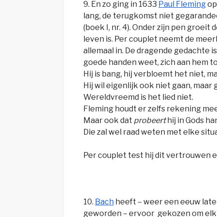
9. En zo ging in 1633
Paul Fleming
op 
lang, de terugkomst niet gegarande
(boek I, nr. 4). Onder zijn pen groeit
leven is. Per couplet neemt de meerl
allemaal in. De dragende gedachte is 
goede handen weet, zich aan hem t
Hij is bang, hij verbloemt het niet, m
Hij wil eigenlijk ook niet gaan, maar
Wereldvreemd is het lied niet.
Fleming houdt er zelfs rekening mee
Maar ook dat
probeert
hij in Gods ha
Die zal wel raad weten met elke situ
Per couplet test hij dit vertrouwen 
10.
Bach
heeft – weer een eeuw later
geworden – ervoor gekozen om elk c