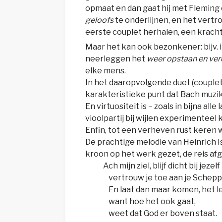
opmaat en dan gaat hij met Fleming
geloofs
te onderlijnen, en het vertr
eerste couplet herhalen, een krach
Maar het kan ook bezonkener: bijv. i
neerleggen het
weer opstaan en ve
elke mens.
In het daaropvolgende duet (couplet 7
karakteristieke punt dat Bach muzi
En virtuositeit is – zoals in bijna al
vioolpartij bij wijlen experimenteel k
Enfin, tot een verheven rust keren we
De prachtige melodie van Heinrich 
kroon op het werk gezet, de reis afg
Ach mijn ziel, blijf dicht bij jezelf
vertrouw je toe aan je Schep
En laat dan maar komen, het l
want hoe het ook gaat,
weet dat God er boven staat.