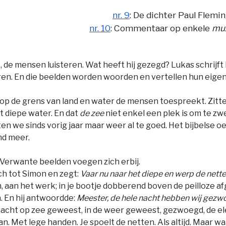
nr. 9
: De dichter Paul Flemin
nr. 10
: Commentaar op enkele
muz
t, de mensen luisteren. Wat heeft hij gezegd? Lukas schrijft h
ren. En die beelden worden woorden en vertellen hun eigen
e op de grens van land en water de mensen toespreekt. Zitt
 diepe water. En dat
de zee
niet enkel een plek is om te 
en we sinds vorig jaar maar weer al te goed. Het bijbelse o
md meer.
. Verwante beelden voegen zich erbij.
ich tot Simon en zegt:
Vaar nu naar het diepe en werp de nette
n, aan het werk; in je bootje dobberend boven de peilloze a
n. En hij antwoordde:
Meester, de hele nacht hebben wij gezwo
ge nacht op zee geweest, in de weer geweest, gezwoegd, de 
an. Met lege handen. Je spoelt de netten. Als altijd. Maar w