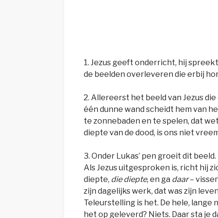
1. Jezus geeft onderricht, hij spreek
de beelden overleveren die erbij ho
2. Allereerst het beeld van Jezus di
één dunne wand scheidt hem van het
te zonnebaden en te spelen, dat wet
diepte van de dood, is ons niet vree
3. Onder Lukas’ pen groeit dit beeld
Als Jezus uitgesproken is, richt hij z
diepte,
die diepte
, en ga
daar
– visse
zijn dagelijks werk, dat was zijn leve
Teleurstelling is het. De hele, lan
het op geleverd? Niets. Daar sta je d