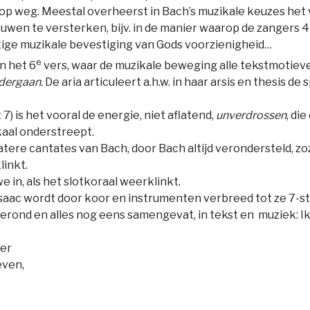
 op weg. Meestal overheerst in Bach’s muzikale keuzes he
ouwen te versterken, bijv. in de manier waarop de zangers 
tige muzikale bevestiging van Gods voorzienigheid…
e
n het 6
vers, waar de muzikale beweging alle tekstmotieve
rdergaan.
De aria articuleert a.h.w. in haar arsis en thesis 
) is het vooral de energie, niet aflatend,
unverdrossen
, di
kaal onderstreept.
le latere cantates van Bach, door Bach altijd verondersteld, zo
linkt.
 in, als het slotkoraal weerklinkt.
Isaac wordt door koor en instrumenten verbreed tot ze 7-s
erond en alles nog eens samengevat, in tekst en muziek: Ik
per
even,