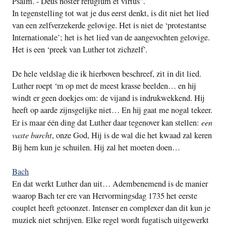
Psalm. - Deus noster refugium et virtus".
In tegenstelling tot wat je dus eerst denkt, is dit niet het lied
van een zelfverzekerde gelovige. Het is niet de ‘protestantse
Internationale’; het is het lied van de aangevochten gelovige.
Het is een ‘preek van Luther tot zichzelf’.
De hele veldslag die ik hierboven beschreef, zit in dit lied.
Luther roept ‘m op met de meest krasse beelden… en hij
windt er geen doekjes om: de vijand is indrukwekkend. Hij
heeft op aarde zijnsgelijke niet… En hij gaat me nogal tekeer.
een
Er is maar één ding dat Luther daar tegenover kan stellen:
vaste burcht
, onze God, Hij is de wal die het kwaad zal keren
Bij hem kun je schuilen. Hij zal het moeten doen…
Bach
En dat werkt Luther dan uit… Adembenemend is de manier
waarop Bach ter ere van Hervormingsdag 1735 het eerste
couplet heeft getoonzet. Intenser en complexer dan dit kun je
muziek niet schrijven. Elke regel wordt fugatisch uitgewerkt