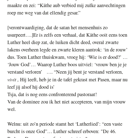
maakte en zei: “Käthe aub verbied mij zulke aanvechtingen
roep me weg van dat ellendig gesar.”
[verontwaardiging, dat de satan het mensenhuis zo
usurpeert….]Er is zelfs een verhaal, dat Käthe ooit eens toen
Luther heel diep zat, de luiken dicht deed, overal zwarte
lakens overheen legde en zwarte kleren aantrok: ‘in de rouw’
dus. Toen Luther thuiskwam, vroeg hij: ‘Wie is er dood?’ …
‘Jouw God’… Waarop Luther boos uitviel: ‘vrouw ben je je
verstand verloren’ …. “Neen jij bent je verstand verloren,
vivit
,
Hij leeft,
heb je in de tafel gekrast met Pasen, maar nu
leef jij alsof hij dood is’
Tsja, dat is nog eens confronterend pastoraat!
Van de dominee zou ik het niet accepteren, van mijn vrouw
wel.
Welnu: uit zo’n periode stamt het ‘Lutherlied’: “een vaste
burcht is onze God”… Luther schreef erboven: "De 46.