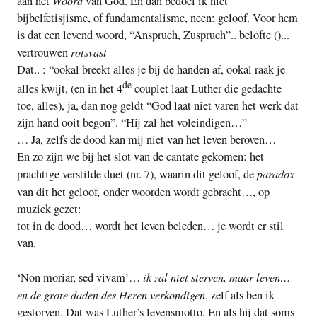
aan het
van God. En dan bedoel ik niet
bijbelfetisjisme, of fundamentalisme, neen: geloof. Voor hem
is dat een levend woord, “Anspruch, Zuspruch”.. belofte ()...
rotsvast
vertrouwen
Dat.. : “ookal breekt alles je bij de handen af, ookal raak je
de
alles kwijt, (en in het 4
couplet laat Luther die gedachte
toe, alles), ja, dan nog geldt “God laat niet varen het werk dat
zijn hand ooit begon”. “Hij zal het voleindigen…”
… Ja, zelfs de dood kan mij niet van het leven beroven…
En zo zijn we bij het slot van de cantate gekomen: het
paradox
prachtige verstilde duet (nr. 7), waarin dit geloof, de
,
van dit het geloof
onder woorden wordt gebracht…, op
muziek gezet:
tot in de dood… wordt het leven beleden… je wordt er stil
van.
ik zal niet sterven, maar leven…
‘Non moriar, sed vivam’…
en de grote daden des Heren verkondigen
, zelf als ben ik
gestorven. Dat was Luther’s levensmotto. En als hij dat soms