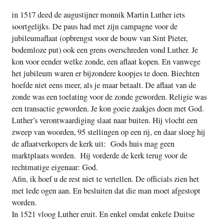
in 1517 deed de augustijner monnik Martin Luther iets
soortgelijks. De paus had met zijn campagne voor de
jubileumaflaat (opbrengst voor de bouw van Sint Pieter,
bodemloze put) ook een grens overschreden vond Luther. Je
kon voor eender welke zonde, een aflaat kopen. En vanwege
het jubileum waren er bijzondere koopjes te doen. Biechten
hoefde niet eens meer, als je maar betaalt. De aflaat van de
zonde was een toelating voor de zonde geworden. Religie was
een transactie geworden. Je kon goeie zaakjes doen met God.
Luther’s verontwaardiging slaat naar buiten. Hij vlocht een
zweep van woorden, 95 stellingen op een rij, en daar sloeg hij
de aflaatverkopers de kerk uit: Gods huis mag geen
marktplaats worden. Hij vorderde de kerk terug voor de
rechtmatige eigenaar: God.
Afin, ik hoef u de rest niet te vertellen. De officials zien het
met lede ogen aan. En besluiten dat die man moet afgestopt
worden.
In 1521 vloog Luther eruit. En enkel omdat enkele Duitse