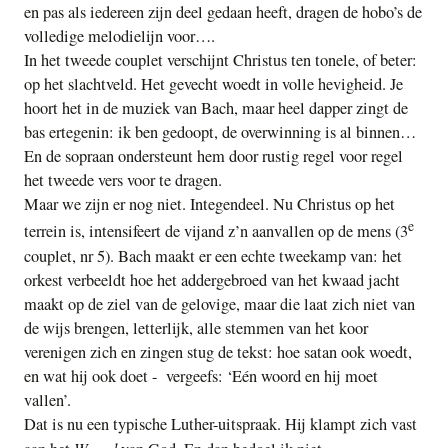
en pas als iedereen zijn deel gedaan heeft, dragen de hobo’s de
volledige melodielijn voor….
In het tweede couplet verschijnt Christus ten tonele, of beter:
op het slachtveld. Het gevecht woedt in volle hevigheid. Je
hoort het in de muziek van Bach, maar heel dapper zingt de
bas ertegenin: ik ben gedoopt, de overwinning is al binnen…
En de sopraan ondersteunt hem door rustig regel voor regel
het tweede vers voor te dragen.
Maar we zijn er nog niet. Integendeel. Nu Christus op het
e
terrein is, intensifeert de vijand z’n aanvallen op de mens (3
couplet, nr 5). Bach maakt er een echte tweekamp van: het
orkest verbeeldt hoe het addergebroed van het kwaad jacht
maakt op de ziel van de gelovige, maar die laat zich niet van
de wijs brengen, letterlijk, alle stemmen van het koor
verenigen zich en zingen stug de tekst: hoe satan ook woedt,
en wat hij ook doet - vergeefs: ‘Eén woord en hij moet
vallen’.
Dat is nu een typische Luther-uitspraak. Hij klampt zich vast
Woord