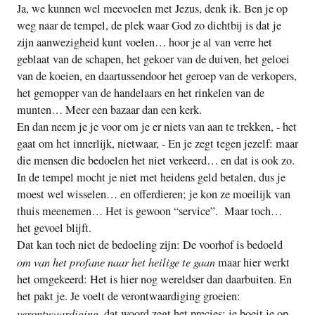
Ja, we kunnen wel meevoelen met Jezus, denk ik. Ben je op
weg naar de tempel, de plek waar God zo dichtbij is dat je
zijn aanwezigheid kunt voelen… hoor je al van verre het
geblaat van de schapen, het gekoer van de duiven, het geloei
van de koeien, en daartussendoor het geroep van de verkopers,
het gemopper van de handelaars en het rinkelen van de
munten… Meer een bazaar dan een kerk.
En dan neem je je voor om je er niets van aan te trekken, - het
gaat om het innerlijk, nietwaar, - En je zegt tegen jezelf: maar
die mensen die bedoelen het niet verkeerd… en dat is ook zo.
In de tempel mocht je niet met heidens geld betalen, dus je
moest wel wisselen… en offerdieren; je kon ze moeilijk van
thuis meenemen… Het is gewoon “service”. Maar toch…
het gevoel blijft.
Dat kan toch niet de bedoeling zijn: De voorhof is bedoeld
om van het profane naar het heilige te gaan
maar hier werkt
het omgekeerd: Het is hier nog wereldser dan daarbuiten. En
het pakt je. Je voelt de verontwaardiging groeien:
verontwaardiging
, dat woord zegt het precies: je boeit je op