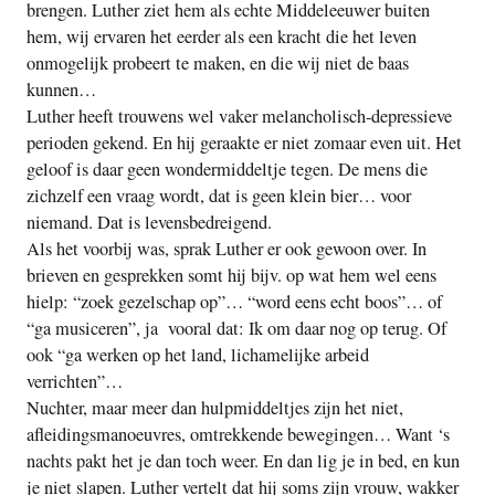
brengen. Luther ziet hem als echte Middeleeuwer buiten
hem, wij ervaren het eerder als een kracht die het leven
onmogelijk probeert te maken, en die wij niet de baas
kunnen…
Luther heeft trouwens wel vaker melancholisch-depressieve
perioden gekend. En hij geraakte er niet zomaar even uit. Het
geloof is daar geen wondermiddeltje tegen. De mens die
zichzelf een vraag wordt, dat is geen klein bier… voor
niemand. Dat is levensbedreigend.
Als het voorbij was, sprak Luther er ook gewoon over. In
brieven en gesprekken somt hij bijv. op wat hem wel eens
hielp: “zoek gezelschap op”… “word eens echt boos”… of
“ga musiceren”, ja vooral dat: Ik om daar nog op terug. Of
ook “ga werken op het land, lichamelijke arbeid
verrichten”…
Nuchter, maar meer dan hulpmiddeltjes zijn het niet,
afleidingsmanoeuvres, omtrekkende bewegingen… Want ‘s
nachts pakt het je dan toch weer. En dan lig je in bed, en kun
je niet slapen. Luther vertelt dat hij soms zijn vrouw, wakker